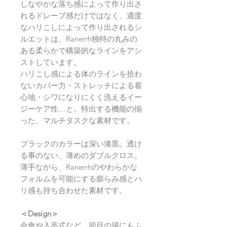
しなやかな落ち感によって作り出さ
れるドレープ感だけではなく、適度
なハリこしによって作り出されるシ
ルエットは、Ranerrh独特の丸みの
ある柔らかで構築的なラインをアシ
ストしています。
ハリこし感による体のラインを拾わ
ないカバー力・ストレッチによる着
心地・シワになりにくく洗えるイー
ジーケア性…と、特出する機能の揃
った、マルチタスクな素材です。
ブラックのカラーは深い漆黒。透け
る事のない、薄めのダブルクロス。
薄手ながら、Ranerrhのやわらかな
フォルムを可能にする膨らみ感とハ
リ感も持ち合わせた素材です。
＜Design＞
会食や入卒式など、節目の場にもふ