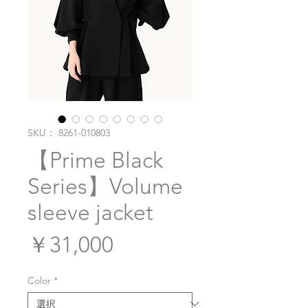
SKU： 8261-010803
【Prime Black
Series】Volume
sleeve jacket
価
￥31,000
格
Color
*