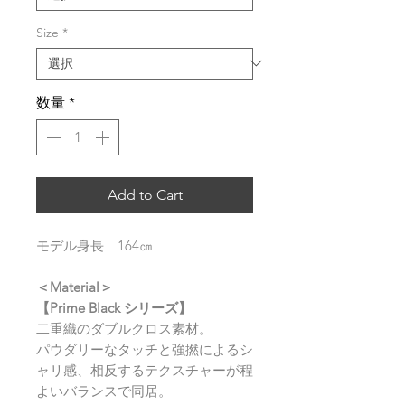
Size
*
数量
*
Add to Cart
モデル身長 164㎝
＜Material＞
【Prime Black シリーズ】
二重織のダブルクロス素材。
パウダリーなタッチと強撚によるシ
ャリ感、相反するテクスチャーが程
よいバランスで同居。