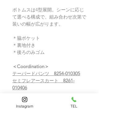
ボトムスは4型展開。シーンに応じ
て選べる構成で、組み合わせ次第で
装いの幅が広がります。
＊脇ポケット
＊裏地付き
＊後ろのみゴム
＜Coordination＞
テーパードパンツ
8254-010305
セミフレアースカート
8261-
010406
その他、【Prime Black シリーズ】
Instagram
TEL
のボトムス・ワンピース、すべてセ
ットアップ可能です。
COMPOSITION