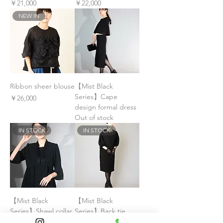
価格
価格
￥21,000
￥22,000
NEW IN
Ribbon sheer blouse
【Mist Black
Series】Cape
価格
￥26,000
design formal dress
Out of stock
IN STOCK
IN STOCK
【Mist Black
【Mist Black
Series】Shawl collar
Series】Back tie
formal jacket
formal dress