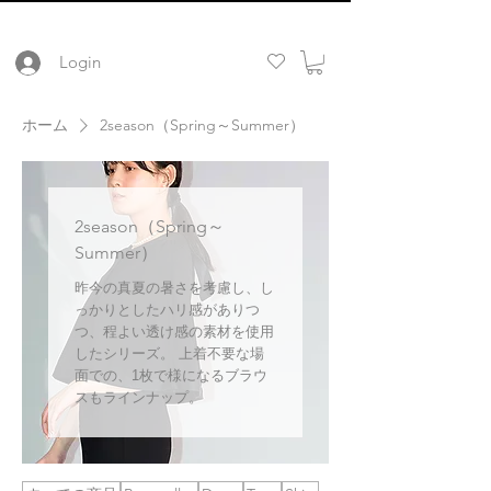
Login
ホーム
2season（Spring～Summer）
2season（Spring～
Summer）
昨今の真夏の暑さを考慮し、し
っかりとしたハリ感がありつ
つ、程よい透け感の素材を使用
したシリーズ。 上着不要な場
面での、1枚で様になるブラウ
スもラインナップ。