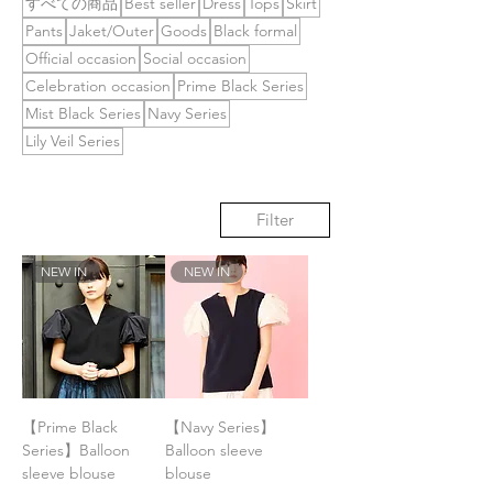
すべての商品
Best seller
Dress
Tops
Skirt
Pants
Jaket/Outer
Goods
Black formal
Official occasion
Social occasion
Celebration occasion
Prime Black Series
Mist Black Series
Navy Series
Lily Veil Series
Filter
NEW IN
NEW IN
【Prime Black
【Navy Series】
Series】Balloon
Balloon sleeve
sleeve blouse
blouse